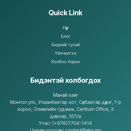
Quick Link
Нүүр
Блог
Бидний тухай
Үйлчилгээ
Холбоо барих
Бидэнтэй холбогдох
Mанай хаяг
Монгол улс, Улаанбаатар хот, Сүхбаатар дүүрэг, 1-р
хороо, Олимпийн гудамж, Centrum Office, 3
давхар, 301/a
Утас: (+976)7704-1414
Цахим шуудан: contact@akp.mn