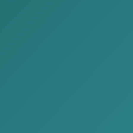
Энэхүү уулзалтад манай “Өмгөөллийн Алисон энд
Кейт Партнерс” хуулийн фирм болон манай охин
компани болох “Алисон энд Кейт Файнэнс”
мэргэжлийн нягтлан бодогчийн үйлчилгээ
үзүүлдэг санхүүгийн байгууллага-ыг төлөөлсөн
нийт 3 мэргэжилтэн маань оролцож, гадаадын
хөрөнгө оруулалт, бизнесийн хамтын ажиллагаанд
холбогдох эрх зүйн зөвлөгөө, санхүү, татвар,
нягтлан бодох бүртгэлийн чиглэлээр мэдээлэл
солилцлоо.