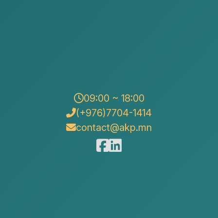
09:00 ~ 18:00
(+976)7704-1414
contact@akp.mn
Монголын Үндэсний Худалдаа Аж Үйлдвэрийн
Танхимаас зохион байгуулсан “Монгол, Хятадын
хөрөнгө оруулагчдын нэгдсэн арга хэмжээ”-ний
хүрээнд “Хятад–Монгол 2 улсын бизнес
эрхлэгчдийн В2В уулзалт”-д манай хамт олон
амжилттай оролцлоо. Уг арга хэмжээнд Монгол,
Хятадын нийт 260 гаруй төлөөлөгч оролцож, хоёр
орны бизнесийн хамтын ажиллагаа, хөрөнгө
оруулалтын боломжийн талаар санал солилцов.