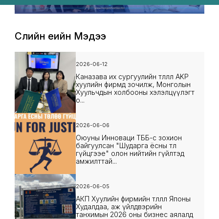
Сүүлийн үеийн Мэдээ
2026-06-12
Каназава их сургуулийн төлөөлөл AKP
хуулийн фирмд зочилж, Монголын
Хуульчдын холбооны хэлэлцүүлэгт
о...
2026-06-06
Оюуны Инноваци ТББ-с зохион
байгуулсан "Шударга ёсны төлөө
гүйцгээе" олон нийтийн гүйлтэд
амжилттай...
2026-06-05
АКП Хуулийн фирмийн төлөөлөл Японы
Худалдаа, аж үйлдвэрийн
танхимын 2026 оны бизнес аялалд