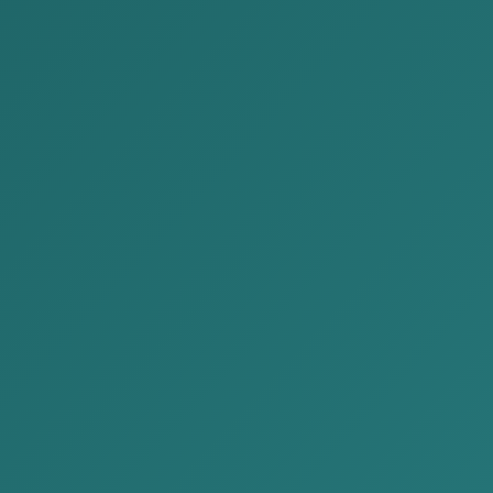
Монгол-Хятадын хөрөнгө
оруулагчдын нэгдсэн арга
хэмжээнд оролцлоо.
Posted by:
Alison&Kate Partners
Date:
2026-01-09
Category:
Мэдээ