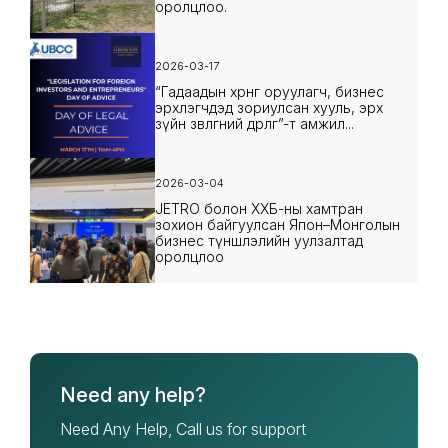
оролцлоо.
2026-03-17
“Гадаадын хөрөнгө оруулагч, бизнес
эрхлэгчдэд зориулсан хууль, эрх
зүйн зөвлөгөөний өдөрлөг”-т амжил...
2026-03-04
JETRO болон ХХБ-ны хамтран
зохион байгуулсан Япон–Монголын
бизнес түншлэлийн уулзалтад
оролцлоо
Need any help?
Need Any Help, Call us for support