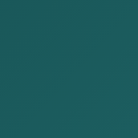
そして、当事務所は常にクライアントとの厚い信頼関
係を築き、クライアントのニーズを完全に満たすため
に時間と労力を惜しまず、法的サービスを提供してい
ます。
なお、当事務所は会社法、商法、労働法、民法、刑
法、行政法、M&A、税務、銀行、移民、外交、鉱業、
知的財産、不動産に関する法律等において、質の高い
法的サービスを提供しています。
ビジョン
ミッション
我々はクライアントと
我々はクライアント
ともに成長し、モンゴ
に専門的かつ包括的
ル国の優れた法律コン
な法的サービス を
サルタントになること
提供します。
を目指としています。