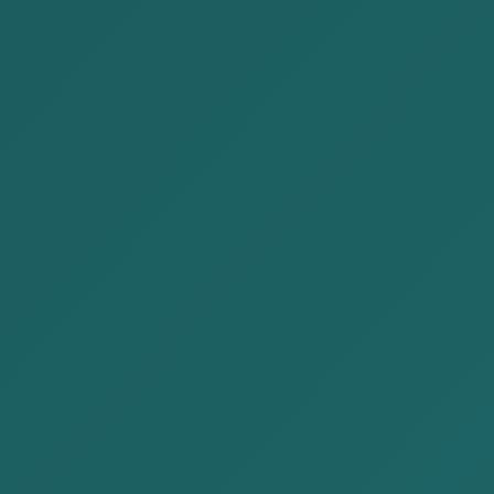
は、権利が侵害さ
れた人々に正義を
実現し、責任を追
及する機会を提供
することを目指と
しています。
チームワーク
。 当
事務所は、すべて
の弁護士、クライ
アント及び同僚の
繁栄をサポート
し、歓迎的な環境
を作るよう努めて
います。