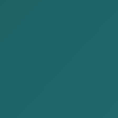
なコンサルティングおよび訴訟案件におい
て経験豊富で、多様な能力を持つ弁護士か
ら構成されています。
我がチームは、クライアントのニーズに的
確かつ完全に応えることで、最高水準の責
任を果たすことを保証します。私たちは、
パートナー、従業員、そしてクライアント
のために、生計を立て、私たちの世界で生
きていくための人間的で持続可能なアプロ
ーチを提供する職場環境を培っていきま
す。
私たちは10人の献身的な人材で構成されて
います。私たちの多様な経験は、間違いな
くお客様のご要望にお応えすることでしょ
う。