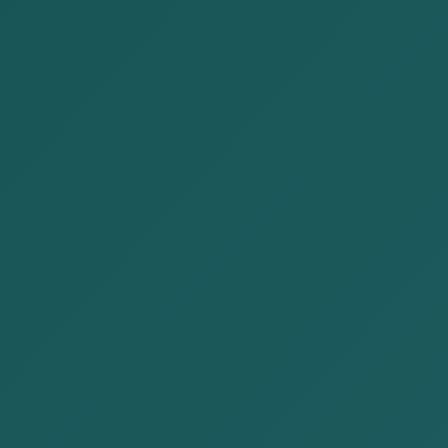
Alison & Kate Partners (AKP) は、モンゴルのウランバ
ートル市に拠点を置くフルサービスの法律事務所で
す。当事務所は国内外の依頼者に包括的な法律サービ
スを手頃な料金で提供しております。我が事務所の弁
護士達は豊富な知識と幅広い経験を生かしながら、ク
ライアントのビジネス目的及び目標が達成されるよ
う、全力を尽くしております。
AKP は、モンゴルにおいて信頼できる法律コンサルタ
ントとして適しており、経験豊富な弁護士や法律家で
構成され、クライアントとビジネスを中心としてサー
ビス提供を行う法律事務所です。当事務所は2020年9
月に2人のパートナーによって設立され、現在はチー
ムが12人に拡大し、法的サービスの提供を続けていま
す。
当事務所は米国国際開発庁 「USAID」と英国政府
「UK Government 」と協力し、プロジェクトを実施
している有名な民間団体や日本の投資の法人、日本の
大企業の支店など、多くのリテイナークライアントと
共働しています。