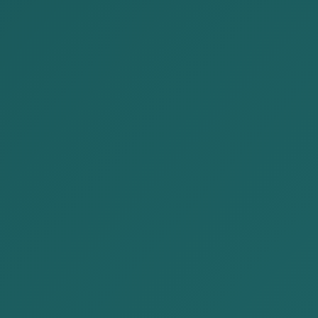
価値
我々のスローガ
ン
信頼性：
当事務所
貴社の成功は我々の
はクライアントと
目標です。
の秘密情報を保護
します。
イノベーション
。
当事務所はクライ
アントの効率を高
めるための新ツー
ルやアイデアを開
発し、それに適応
することで成長し
ます。
最高道徳的
。 当事
務所は意思決定、
行動、仕事におい
て最高の倫理基準
を維持します。
正義
。 当事務所