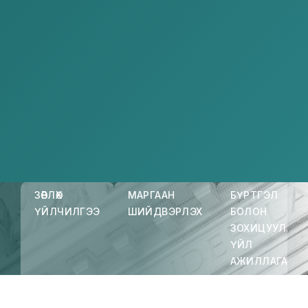
Үйлчилгээ
Нүүр
Үйлчилгээ
ЗӨВЛӨХ
МАРГААН
БҮРТГЭЛ
ҮЙЛЧИЛГЭЭ
ШИЙДВЭРЛЭХ
БОЛОН
ЗОХИЦУУЛАХ
ҮЙЛ
АЖИЛЛАГАА