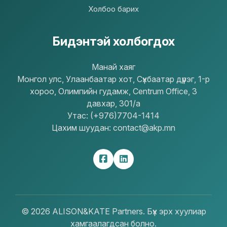
Холбоо барих
Бидэнтэй холбогдох
Mанай хаяг
Монгол улс, Улаанбаатар хот, Сүхбаатар дүүрэг, 1-р
хороо, Олимпийн гудамж, Centrum Office, 3
давхар, 301/a
Утас: (+976)7704-1414
Цахим шуудан: contact@akp.mn
© 2026 ALISON&KATE Partners. Бүх эрх хуулиар
хамгаалагдсан болно.